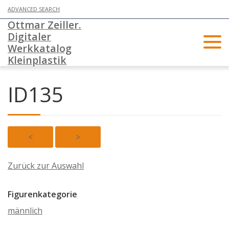
ADVANCED SEARCH
Ottmar Zeiller.
Digitaler
Werkkatalog
Kleinplastik
ID135
<
>
Zurück zur Auswahl
Figurenkategorie
männlich