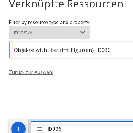
Verknüpfte Ressourcen
Filter by resource type and property:
Objekte with "betrifft Figur(en): ID036"
ID036 und ID139 haben dieselbe Gussform
Zurück zur Auswahl
Mirador
ID036
ID036